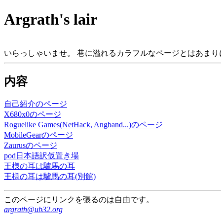
Argrath's lair
いらっしゃいませ。 巷に溢れるカラフルなページとはあまり
内容
自己紹介のページ
X680x0のページ
Roguelike Games(NetHack, Angband...)のページ
MobileGearのページ
Zaurusのページ
pod日本語訳仮置き場
王様の耳は驢馬の耳
王様の耳は驢馬の耳(別館)
このページにリンクを張るのは自由です。
argrath@ub32.org