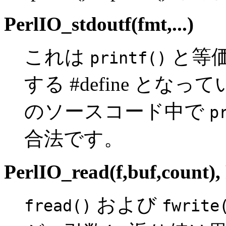
PerlIO_stdoutf(fmt,...)
これは
と等価
printf()
する #define となっ
のソースコード中で
p
合法です。
PerlIO_read(f,buf,count)
,
および
fread()
fwrite