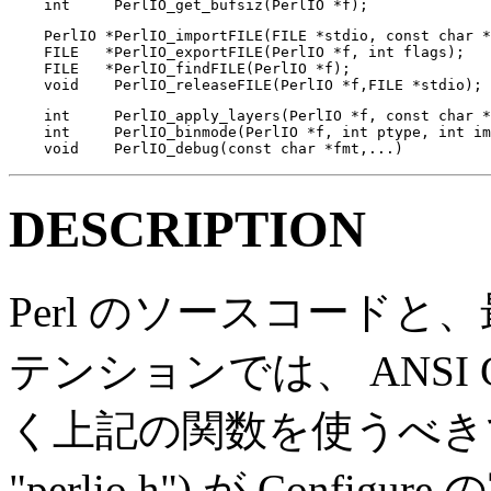
    int     PerlIO_get_bufsiz(PerlIO *f);
    PerlIO *PerlIO_importFILE(FILE *stdio, const char *
    FILE   *PerlIO_exportFILE(PerlIO *f, int flags);

    FILE   *PerlIO_findFILE(PerlIO *f);

    void    PerlIO_releaseFILE(PerlIO *f,FILE *stdio);
    int     PerlIO_apply_layers(PerlIO *f, const char *
    int     PerlIO_binmode(PerlIO *f, int ptype, int im
    void    PerlIO_debug(const char *fmt,...)
DESCRIPTION
Perl のソースコード
テンションでは、 ANSI 
く上記の関数を使うべきです
"perlio.h") が Confi