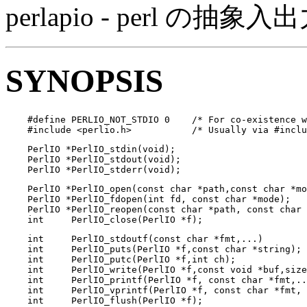
perlapio - perl 
SYNOPSIS
    #define PERLIO_NOT_STDIO 0    /* For co-existence w
    #include <perlio.h>           /* Usually via #inclu
    PerlIO *PerlIO_stdin(void);

    PerlIO *PerlIO_stdout(void);

    PerlIO *PerlIO_stderr(void);
    PerlIO *PerlIO_open(const char *path,const char *mo
    PerlIO *PerlIO_fdopen(int fd, const char *mode);

    PerlIO *PerlIO_reopen(const char *path, const char 
    int     PerlIO_close(PerlIO *f);
    int     PerlIO_stdoutf(const char *fmt,...)

    int     PerlIO_puts(PerlIO *f,const char *string);

    int     PerlIO_putc(PerlIO *f,int ch);

    int     PerlIO_write(PerlIO *f,const void *buf,size
    int     PerlIO_printf(PerlIO *f, const char *fmt,..
    int     PerlIO_vprintf(PerlIO *f, const char *fmt, 
    int     PerlIO_flush(PerlIO *f);