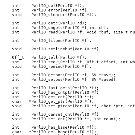
    int     PerlIO_eof(PerlIO *f);

    int     PerlIO_error(PerlIO *f);

    void    PerlIO_clearerr(PerlIO *f);
    int     PerlIO_getc(PerlIO *d);

    int     PerlIO_ungetc(PerlIO *f,int ch);

    int     PerlIO_read(PerlIO *f, void *buf, size_t nu
    int     PerlIO_fileno(PerlIO *f);
    void    PerlIO_setlinebuf(PerlIO *f);
    Off_t   PerlIO_tell(PerlIO *f);

    int     PerlIO_seek(PerlIO *f, Off_t offset, int wh
    void    PerlIO_rewind(PerlIO *f);
    int     PerlIO_getpos(PerlIO *f, SV *save);        
    int     PerlIO_setpos(PerlIO *f, SV *saved);       
    int     PerlIO_fast_gets(PerlIO *f);

    int     PerlIO_has_cntptr(PerlIO *f);

    int     PerlIO_get_cnt(PerlIO *f);

    char   *PerlIO_get_ptr(PerlIO *f);

    void    PerlIO_set_ptrcnt(PerlIO *f, char *ptr, int
    int     PerlIO_canset_cnt(PerlIO *f);              
    void    PerlIO_set_cnt(PerlIO *f, int count);      
    int     PerlIO_has_base(PerlIO *f);

    char   *PerlIO_get_base(PerlIO *f);
