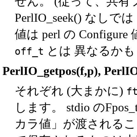
せん。 (従って、共
PerlIO_seek() 
値は perl の Configu
とは 異なるか
off_t
PerlIO_getpos(f,p)
,
PerlIO
それぞれ (大まかに)
f
します。 stdio のFpo
カラ値」が渡されるこ