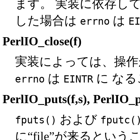
ます。 実装に依存し
した場合は
は
errno
E
PerlIO_close(f)
実装によっては、操作
は
に な
errno
EINTR
PerlIO_puts(f,s)
,
PerlIO_p
および
fputs()
fputc(
に“file”が来るとい