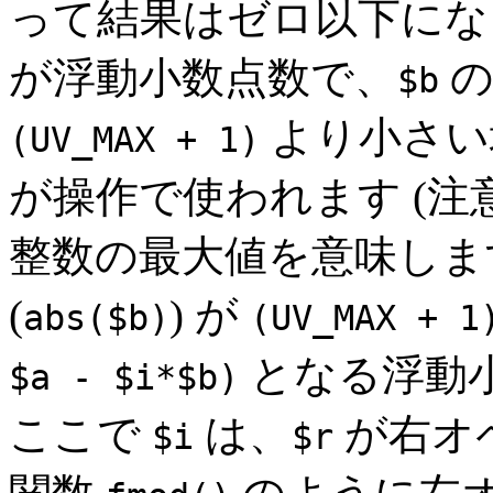
って結果はゼロ以下にな
が浮動小数点数で、
の
$b
より小さい
(UV_MAX + 1)
が操作で使われます (注意
整数の最大値を意味しま
(
) が
abs($b)
(UV_MAX + 1
となる浮動
$a - $i*$b)
ここで
は、
が右オ
$i
$r