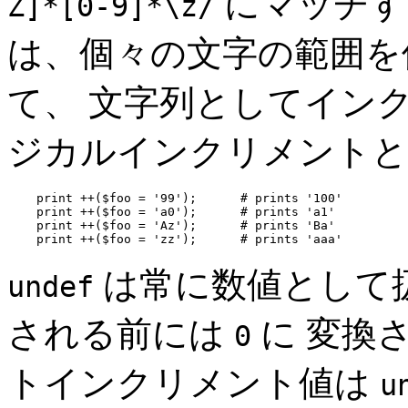
にマッチす
Z]*[0-9]*\z/
は、個々の文字の範囲を
て、 文字列としてインク
ジカルインクリメントと
    print ++($foo = '99');      # prints '100'

    print ++($foo = 'a0');      # prints 'a1'

    print ++($foo = 'Az');      # prints 'Ba'

    print ++($foo = 'zz');      # prints 'aaa'
は常に数値として
undef
される前には
に 変換さ
0
トインクリメント値は
u