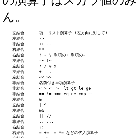
の演算子はスカラ値のみ
ん。
    左結合      項  リスト演算子 (左方向に対して)

    左結合      ->

    非結合      ++ --

    右結合      **

    右結合      ! ~ \ 単項の+ 単項の-

    左結合      =~ !~

    左結合      * / % x

    左結合      + - .

    左結合      << >>

    非結合      名前付き単項演算子

    非結合      < > <= >= lt gt le ge

    非結合      == != <=> eq ne cmp ~~

    左結合      &

    左結合      | ^

    左結合      &&

    左結合      || //

    非結合      .. ...

    右結合      ?:

    右結合      = += -= *= などの代入演算子
