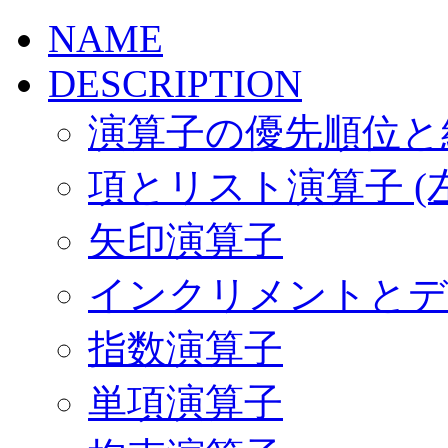
NAME
DESCRIPTION
演算子の優先順位と
項とリスト演算子 (
矢印演算子
インクリメントとデ
指数演算子
単項演算子