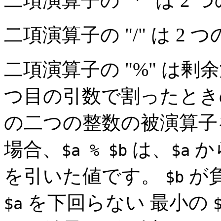
二項演算子の "*" は 
二項演算子の "/" は 
二項演算子の "%" は
つ目の引数で割ったとき
の二つの整数の被演算子
場合、
は、
か
$a % $b
$a
を引いた値です。
が
$b
を下回らない 最小の
$a