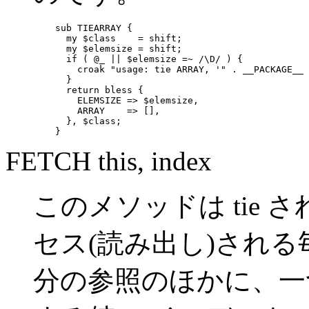
    sub TIEARRAY {

      my $class    = shift;

      my $elemsize = shift;

      if ( @_ || $elemsize =~ /\D/ ) {

        croak "usage: tie ARRAY, '" . __PACKAGE__ 
      }

      return bless {

        ELEMSIZE => $elemsize,

        ARRAY    => [],

      }, $class;

    }
FETCH this, index
このメソッドは tie
セス(読み出し)される
分の参照のほかに、一