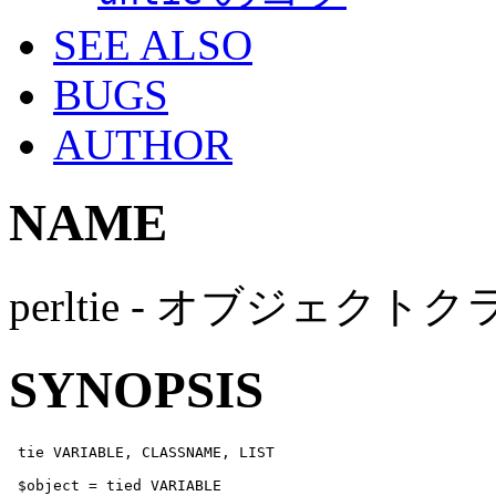
SEE ALSO
BUGS
AUTHOR
NAME
perltie - オブジェ
SYNOPSIS
 tie VARIABLE, CLASSNAME, LIST

 $object = tied VARIABLE
