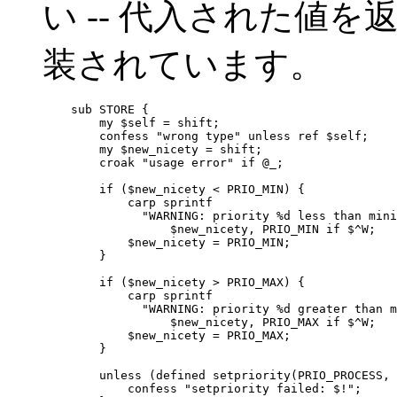
い -- 代入された値を
装されています。
    sub STORE {

        my $self = shift;

        confess "wrong type" unless ref $self;

        my $new_nicety = shift;

        croak "usage error" if @_;

        if ($new_nicety < PRIO_MIN) {

            carp sprintf

              "WARNING: priority %d less than mini
                  $new_nicety, PRIO_MIN if $^W;

            $new_nicety = PRIO_MIN;

        }

        if ($new_nicety > PRIO_MAX) {

            carp sprintf

              "WARNING: priority %d greater than m
                  $new_nicety, PRIO_MAX if $^W;

            $new_nicety = PRIO_MAX;

        }

        unless (defined setpriority(PRIO_PROCESS, 
            confess "setpriority failed: $!";
