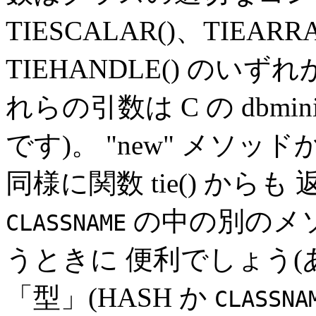
TIESCALAR()、TIEARR
TIEHANDLE() のい
れらの引数は C の dbmi
です)。 "new" メソ
同様に関数 tie() から
の中の別のメ
CLASSNAME
うときに 便利でしょう
「型」(HASH か
CLASSNA