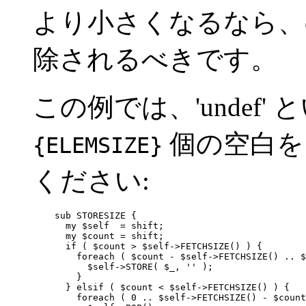
より小さくなるなら、c
除されるべきです。
この例では、'undef
個の空白を
{ELEMSIZE}
ください:
    sub STORESIZE {

      my $self  = shift;

      my $count = shift;

      if ( $count > $self->FETCHSIZE() ) {

        foreach ( $count - $self->FETCHSIZE() .. $
          $self->STORE( $_, '' );

        }

      } elsif ( $count < $self->FETCHSIZE() ) {

        foreach ( 0 .. $self->FETCHSIZE() - $count