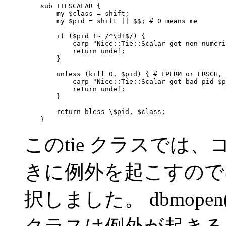
    sub TIESCALAR {

        my $class = shift;

        my $pid = shift || $$; # 0 means me

        if ($pid !~ /^\d+$/) {

            carp "Nice::Tie::Scalar got non-numeri
            return undef;

        }

        unless (kill 0, $pid) { # EPERM or ERSCH, 
            carp "Nice::Tie::Scalar got bad pid $p
            return undef;

        }

        return bless \$pid, $class;

    }
このtie クラスでは
きに例外を起こすので
択しました。 dbmop