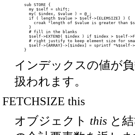
    sub STORE {

      my $self = shift;

      my( $index, $value ) = @_;

      if ( length $value > $self->{ELEMSIZE} ) {

        croak "length of $value is greater than $s
      }

      # fill in the blanks

      $self->EXTEND( $index ) if $index > $self->F
      # right justify to keep element size for sma
      $self->{ARRAY}->[$index] = sprintf "%$self->
    }
インデックスの値が負数
扱われます。
FETCHSIZE this
オブジェクト
this
と結