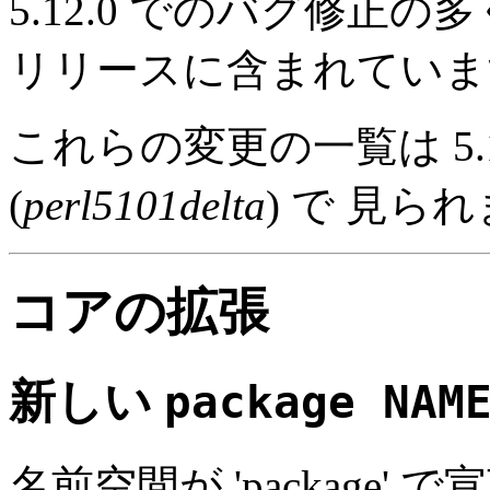
5.12.0 でのバグ修正の多
リリースに含まれていま
これらの変更の一覧は 5.
(
perl5101delta
) で 見ら
コアの拡張
新しい
package NAM
名前空間が 'package