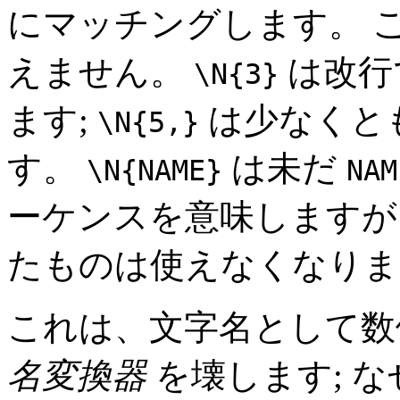
にマッチングします。 
えません。
は改行
\N{3}
ます;
は少なくとも
\N{5,}
す。
は未だ
\N{NAME}
NAM
ーケンスを意味します
たものは使えなくなりま
これは、文字名として
名変換器
を壊します; 