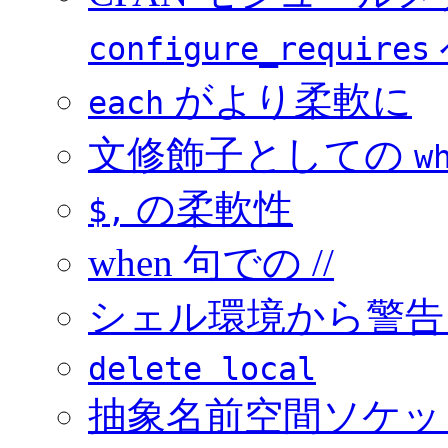
configure_requires
がより柔軟に
each
文修飾子としての
w
の柔軟性
$,
when 句での //
シェル環境から警告
delete local
抽象名前空間ソケッ