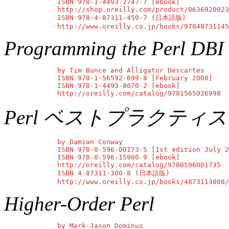
        ISBN 978-1-4493-2747-7 [ebook]

        http://shop.oreilly.com/product/0636920023
        ISBN 978-4-87311-450-7 (日本語版)

        http://www.oreilly.co.jp/books/97848731145
Programming the Perl DBI
        by Tim Bunce and Alligator Descartes

        ISBN 978-1-56592-699-8 [February 2000]

        ISBN 978-1-4493-8670-2 [ebook]

        http://oreilly.com/catalog/9781565926998
Perl ベストプラクティス
        by Damian Conway

        ISBN 978-0-596-00173-5 [1st edition July 2
        ISBN 978-0-596-15900-9 [ebook]

        http://oreilly.com/catalog/9780596001735

        ISBN 4-87311-300-8 (日本語版)

        http://www.oreilly.co.jp/books/4873113008/
Higher-Order Perl
        by Mark-Jason Dominus
