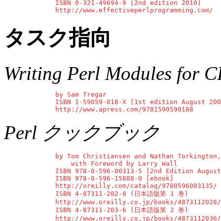
        ISBN 0-321-49694-9 [2nd edition 2010]

        http://www.effectiveperlprogramming.com/
タスク指向
Writing Perl Modules for 
        by Sam Tregar

        ISBN 1-59059-018-X [1st edition August 200
        http://www.apress.com/9781590590188
Perl クックブック
        by Tom Christiansen and Nathan Torkington,

            with Foreword by Larry Wall

        ISBN 978-0-596-00313-5 [2nd Edition August
        ISBN 978-0-596-15888-0 [ebook]

        http://oreilly.com/catalog/9780596003135/

        ISBN 4-87311-202-8 (日本語版第 1 巻)

        http://www.oreilly.co.jp/books/4873112028/

        ISBN 4-87311-203-6 (日本語版第 2 巻)

        http://www.oreilly.co.jp/books/4873112036/