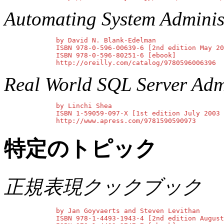
Automating System Administ
        by David N. Blank-Edelman

        ISBN 978-0-596-00639-6 [2nd edition May 20
        ISBN 978-0-596-80251-6 [ebook]

        http://oreilly.com/catalog/9780596006396
Real World SQL Server Admi
        by Linchi Shea

        ISBN 1-59059-097-X [1st edition July 2003 
        http://www.apress.com/9781590590973
特定のトピック
正規表現クックブック
        by Jan Goyvaerts and Steven Levithan

        ISBN 978-1-4493-1943-4 [2nd edition August