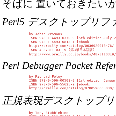
そばに 置いておきたい
Perl5 デスクトップリ
        by Johan Vromans

        ISBN 978-1-4493-0370-9 [5th edition July 2
        ISBN 978-1-4493-0813-1 [ebook]

        http://oreilly.com/catalog/0636920018476/

        ISBN 4-87311-031-9 (第3版日本語版)

        http://www.oreilly.co.jp/books/4873110319/
Perl Debugger Pocket Refe
        by Richard Foley

        ISBN 978-0-596-00503-0 [1st edition Januar
        ISBN 978-0-596-55625-9 [ebook]

        http://oreilly.com/catalog/9780596005030/
正規表現デスクトップリ
        by Tony Stubblebine
