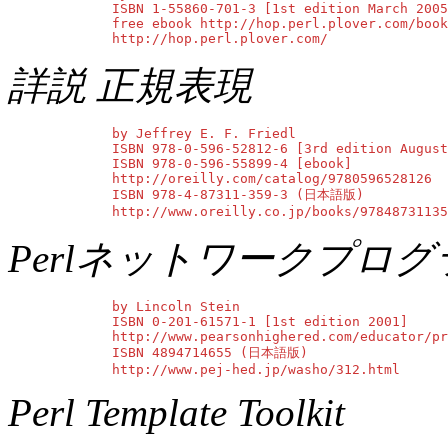
        ISBN 1-55860-701-3 [1st edition March 2005
        free ebook http://hop.perl.plover.com/book
        http://hop.perl.plover.com/
詳説 正規表現
        by Jeffrey E. F. Friedl

        ISBN 978-0-596-52812-6 [3rd edition August
        ISBN 978-0-596-55899-4 [ebook]

        http://oreilly.com/catalog/9780596528126

        ISBN 978-4-87311-359-3 (日本語版)

        http://www.oreilly.co.jp/books/97848731135
Perlネットワークプロ
        by Lincoln Stein

        ISBN 0-201-61571-1 [1st edition 2001]

        http://www.pearsonhighered.com/educator/pr
        ISBN 4894714655 (日本語版)

        http://www.pej-hed.jp/washo/312.html
Perl Template Toolkit