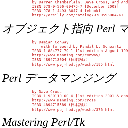
        by Darren Chamberlain, Dave Cross, and And
        ISBN 978-0-596-00476-7 [December 2003]

        ISBN 978-1-4493-8647-4 [ebook]

        http://oreilly.com/catalog/9780596004767
オブジェクト指向 Perl
        by Damian Conway

            with foreword by Randal L. Schwartz

        ISBN 1-884777-79-1 [1st edition August 199
        http://www.manning.com/conway/

        ISBN 4894713004 (日本語版)

        http://www.pej-hed.jp/washo/195.html
Perl データマンジング
        by Dave Cross

        ISBN 1-930110-00-6 [1st edition 2001 & ebo
        http://www.manning.com/cross

        ISBN 4894715589 (日本語版)

        http://www.pej-hed.jp/washo/376.html
Mastering Perl/Tk