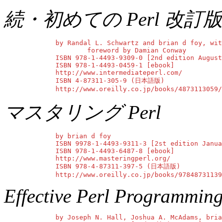
続・初めての Perl 改訂
        by Randal L. Schwartz and brian d foy, wit
                foreword by Damian Conway

        ISBN 978-1-4493-9309-0 [2nd edition August
        ISBN 978-1-4493-0459-1 [ebook]

        http://www.intermediateperl.com/

        ISBN 4-87311-305-9 (日本語版)

        http://www.oreilly.co.jp/books/4873113059/
マスタリング Perl
        by brian d foy

        ISBN 9978-1-4493-9311-3 [2st edition Janua
        ISBN 978-1-4493-6487-8 [ebook]

        http://www.masteringperl.org/

        ISBN 978-4-87311-397-5 (日本語版)

        http://www.oreilly.co.jp/books/97848731139
Effective Perl Programmin
        by Joseph N. Hall, Joshua A. McAdams, bria