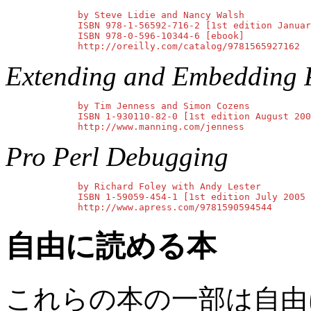
        by Steve Lidie and Nancy Walsh

        ISBN 978-1-56592-716-2 [1st edition Januar
        ISBN 978-0-596-10344-6 [ebook]

        http://oreilly.com/catalog/9781565927162
Extending and Embedding 
        by Tim Jenness and Simon Cozens

        ISBN 1-930110-82-0 [1st edition August 200
        http://www.manning.com/jenness
Pro Perl Debugging
        by Richard Foley with Andy Lester

        ISBN 1-59059-454-1 [1st edition July 2005 
        http://www.apress.com/9781590594544
自由に読める本
これらの本の一部は自由