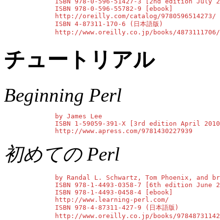
        ISBN 978-0-596-51427-3 [2nd edition July 2
        ISBN 978-0-596-55782-9 [ebook]

        http://oreilly.com/catalog/9780596514273/

        ISBN 4-87311-170-6 (日本語版)

        http://www.oreilly.co.jp/books/4873111706/
チュートリアル
Beginning Perl
        by James Lee

        ISBN 1-59059-391-X [3rd edition April 2010
        http://www.apress.com/9781430227939
初めての Perl
        by Randal L. Schwartz, Tom Phoenix, and br
        ISBN 978-1-4493-0358-7 [6th edition June 2
        ISBN 978-1-4493-0458-4 [ebook]

        http://www.learning-perl.com/

        ISBN 978-4-87311-427-9 (日本語版)

        http://www.oreilly.co.jp/books/97848731142