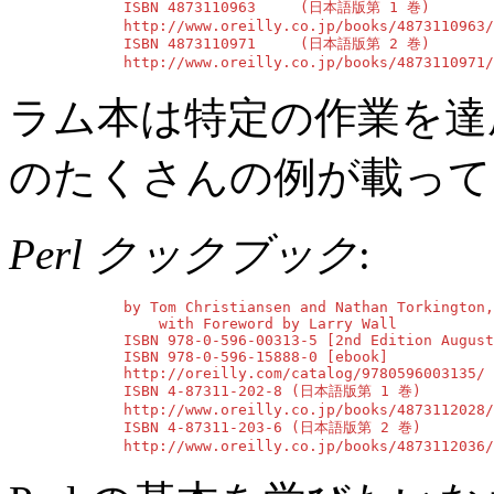
        ISBN 4873110963     (日本語版第 1 巻)

        http://www.oreilly.co.jp/books/4873110963/

        ISBN 4873110971     (日本語版第 2 巻)

        http://www.oreilly.co.jp/books/4873110971/
ラム本は特定の作業を達成
のたくさんの例が載って
Perl クックブック
:
        by Tom Christiansen and Nathan Torkington,

            with Foreword by Larry Wall

        ISBN 978-0-596-00313-5 [2nd Edition August
        ISBN 978-0-596-15888-0 [ebook]

        http://oreilly.com/catalog/9780596003135/

        ISBN 4-87311-202-8 (日本語版第 1 巻)

        http://www.oreilly.co.jp/books/4873112028/

        ISBN 4-87311-203-6 (日本語版第 2 巻)

        http://www.oreilly.co.jp/books/4873112036/