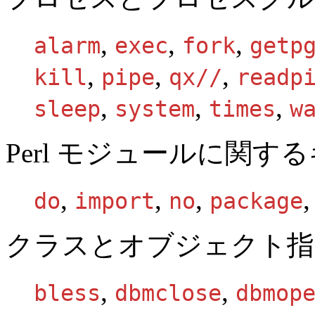
,
,
,
alarm
exec
fork
getp
,
,
,
kill
pipe
qx//
readp
,
,
,
sleep
system
times
w
Perl モジュールに関す
,
,
,
do
import
no
package
クラスとオブジェクト指
,
,
bless
dbmclose
dbmop