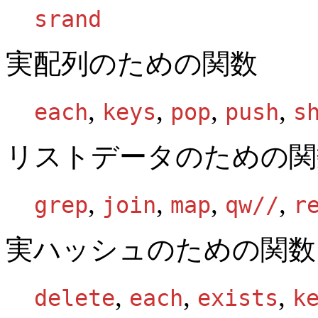
srand
実配列のための関数
,
,
,
,
each
keys
pop
push
s
リストデータのための関
,
,
,
,
grep
join
map
qw//
r
実ハッシュのための関数
,
,
,
delete
each
exists
k