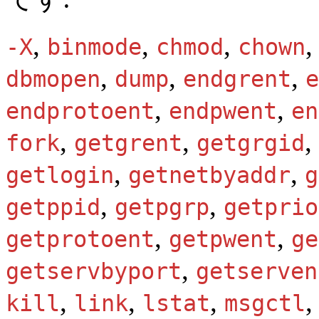
,
,
,
-X
binmode
chmod
chown
,
,
,
dbmopen
dump
endgrent
e
,
,
endprotoent
endpwent
en
,
,
,
fork
getgrent
getgrgid
,
,
getlogin
getnetbyaddr
g
,
,
getppid
getpgrp
getprio
,
,
getprotoent
getpwent
ge
,
getservbyport
getserven
,
,
,
kill
link
lstat
msgctl