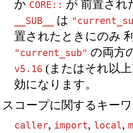
か
が 前置され
CORE::
は
__SUB__
"current_s
置されたときにのみ 
の両方
"current_sub"
(またはそれ以上
v5.16
効になります。
スコープに関するキーワ
,
,
,
caller
import
local