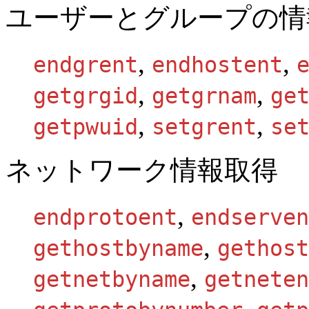
ユーザーとグループの情
,
,
endgrent
endhostent
,
,
getgrgid
getgrnam
ge
,
,
getpwuid
setgrent
se
ネットワーク情報取得
,
endprotoent
endserven
,
gethostbyname
gethost
,
getnetbyname
getneten
,