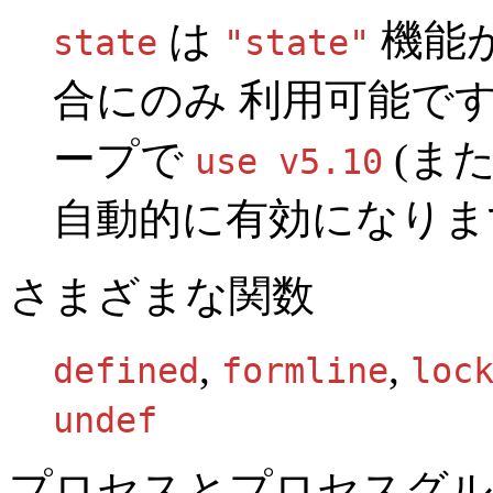
は
機能
state
"state"
合にのみ 利用可能で
ープで
(ま
use v5.10
自動的に有効になりま
さまざまな関数
,
,
defined
formline
loc
undef
プロセスとプロセスグル