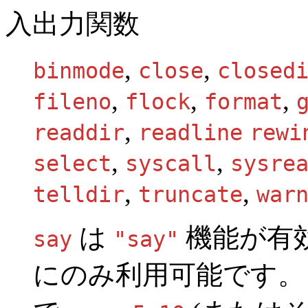
入出力関数
,
,
binmode
close
closed
,
,
,
fileno
flock
format
,
readdir
readline
rewi
,
,
select
syscall
sysre
,
,
telldir
truncate
war
は
機能が有
say
"say"
にのみ利用可能です