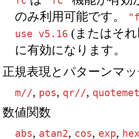
fc
"fc"
のみ利用可能です。
"
(またはそれ
use v5.16
に有効になります。
正規表現とパターンマッ
,
,
,
m//
pos
qr//
quoteme
数値関数
,
,
,
,
abs
atan2
cos
exp
he