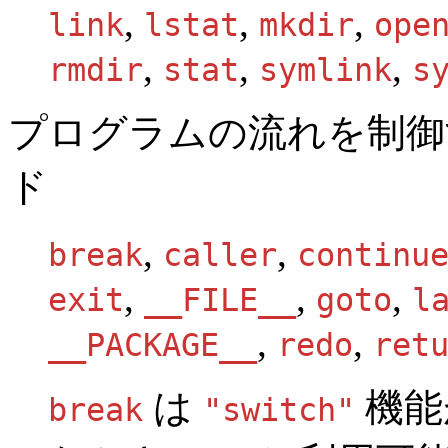
,
,
,
link
lstat
mkdir
ope
,
,
,
rmdir
stat
symlink
s
プログラムの流れを制御
ド
,
,
break
caller
continu
,
,
,
exit
__FILE__
goto
l
,
,
__PACKAGE__
redo
ret
は
機能
break
"switch"