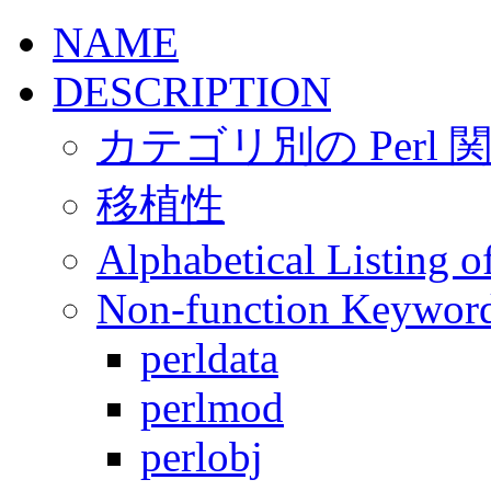
NAME
DESCRIPTION
カテゴリ別の Perl 
移植性
Alphabetical Listing o
Non-function Keyword
perldata
perlmod
perlobj