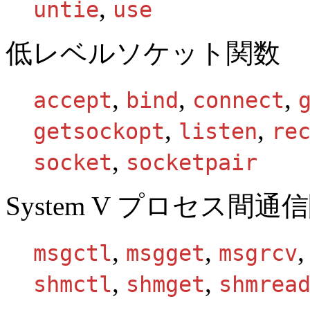
,
untie
use
低レベルソケット関数
,
,
,
accept
bind
connect
,
,
getsockopt
listen
re
,
socket
socketpair
System V プロセス間通
,
,
msgctl
msgget
msgrcv
,
,
shmctl
shmget
shmrea