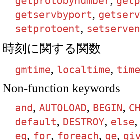
getprotobynumber
getp
,
getservbyport
getserv
,
setprotoent
setserven
時刻に関する関数
,
,
gmtime
localtime
tim
Non-function keywords
,
,
,
and
AUTOLOAD
BEGIN
C
,
,
default
DESTROY
else
,
,
,
,
eq
for
foreach
ge
gi