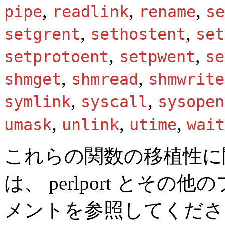
,
,
,
pipe
readlink
rename
se
,
,
setgrent
sethostent
set
,
,
setprotoent
setpwent
se
,
,
shmget
shmread
shmwrite
,
,
symlink
syscall
sysopen
,
,
,
umask
unlink
utime
wait
これらの関数の移植性に
は、
perlport
とその他の
メントを参照してくださ