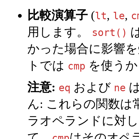
比較演算子
(
,
,
lt
le
c
用します。
sort()
かった場合に影響を
トでは
を使うか
cmp
注意:
および
は
eq
ne
ん: これらの関数は
ラオペランドに対し
て、
はそのオペ
cmp