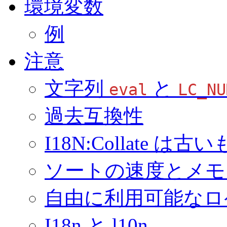
環境変数
例
注意
文字列
と
eval
LC_NU
過去互換性
I18N:Collate は古
ソートの速度とメモ
自由に利用可能なロ
I18n と l10n