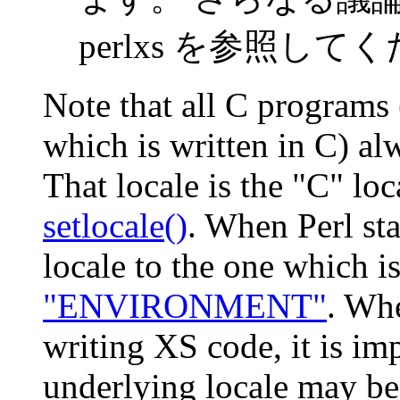
perlxs
を参照してく
Note that all C programs (
which is written in C) al
That locale is the "C" loc
setlocale()
. When Perl sta
locale to the one which i
"ENVIRONMENT"
. Wh
writing XS code, it is im
underlying locale may be