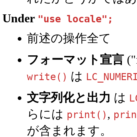
Under
"use locale";
前述の操作全て
フォーマット宣言
(
"
は
write()
LC_NUMER
文字列化と出力
は
L
らには
,
print()
prin
が含まれます。