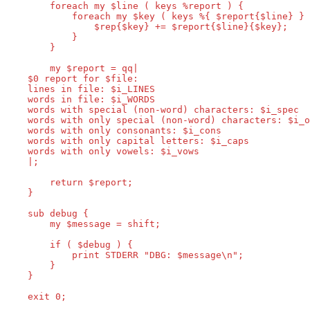
        foreach my $line ( keys %report ) {

            foreach my $key ( keys %{ $report{$line} } 
                $rep{$key} += $report{$line}{$key};

            }

        }

        my $report = qq|

    $0 report for $file:

    lines in file: $i_LINES

    words in file: $i_WORDS

    words with special (non-word) characters: $i_spec

    words with only special (non-word) characters: $i_o
    words with only consonants: $i_cons

    words with only capital letters: $i_caps

    words with only vowels: $i_vows

    |;

        return $report;

    }

    sub debug {

        my $message = shift;

        if ( $debug ) {

            print STDERR "DBG: $message\n";

        }

    }

    exit 0;