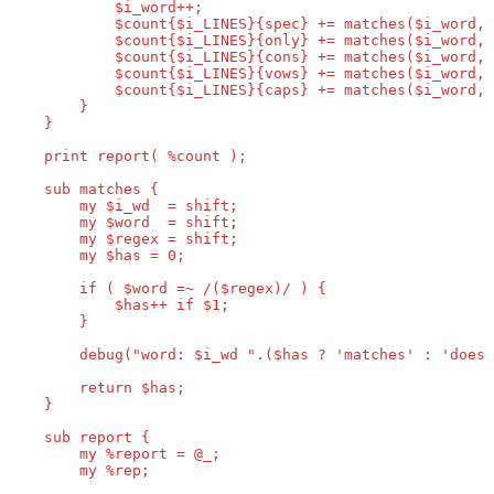
            $i_word++;

            $count{$i_LINES}{spec} += matches($i_word, 
            $count{$i_LINES}{only} += matches($i_word, 
            $count{$i_LINES}{cons} += matches($i_word, 
            $count{$i_LINES}{vows} += matches($i_word, 
            $count{$i_LINES}{caps} += matches($i_word, 
        }

    }

    print report( %count );

    sub matches {

        my $i_wd  = shift;

        my $word  = shift;

        my $regex = shift;

        my $has = 0;

        if ( $word =~ /($regex)/ ) {

            $has++ if $1;

        }

        debug("word: $i_wd ".($has ? 'matches' : 'does 
        return $has;

    }

    sub report {

        my %report = @_;

        my %rep;
