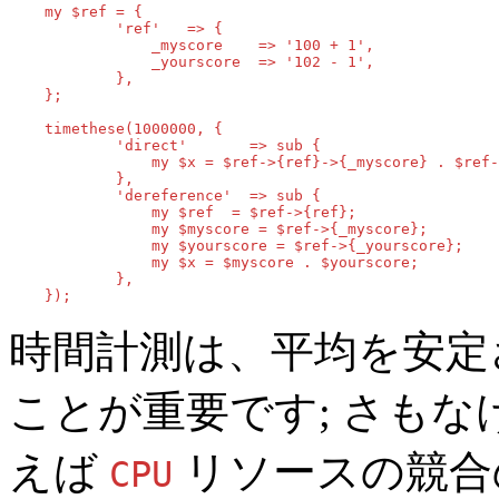
    my $ref = {

            'ref'   => {

                _myscore    => '100 + 1',

                _yourscore  => '102 - 1',

            },

    };

    timethese(1000000, {

            'direct'       => sub {

                my $x = $ref->{ref}->{_myscore} . $ref-
            },

            'dereference'  => sub {

                my $ref  = $ref->{ref};

                my $myscore = $ref->{_myscore};

                my $yourscore = $ref->{_yourscore};

                my $x = $myscore . $yourscore;

            },

    });
時間計測は、平均を安定
ことが重要です; さも
えば
リソースの競合
CPU