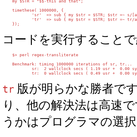
    my $STR = "$$-this and that";

    timethese( 1000000, {

            'sr'  => sub { my $str = $STR; $str =~ s/[a
            'tr'  => sub { my $str = $STR; $str =~ tr/a
    });
コードを実行することで
    $> perl regex-transliterate

    Benchmark: timing 1000000 iterations of sr, tr...

            sr:  2 wallclock secs ( 1.19 usr +  0.00 sy
            tr:  0 wallclock secs ( 0.49 usr +  0.00 sy
版が明らかな勝者です
tr
り、他の解決法は高速です
うかはプログラマの選択