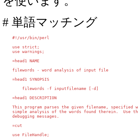
を使います。
# 単語マッチング
    #!/usr/bin/perl

    use strict;

    use warnings;

    =head1 NAME

    filewords - word analysis of input file

    =head1 SYNOPSIS

        filewords -f inputfilename [-d]

    =head1 DESCRIPTION

    This program parses the given filename, specified w
    simple analysis of the words found therein.  Use th
    debugging messages.

    =cut

    use FileHandle;
