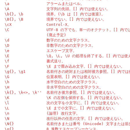
 \a                アラームまたはベル。

 \A                文字列の先頭。[] 内では使えない。

 \b{}, \b          境界。(\b は [] 内では後退)。

 \B{}, \B          境界でない。[] 内では使えない。

 \cX               Control-X。

 \C                UTF-8 の下でも、単一のオクテット。[] 内で
                   (廃止予定)

 \d                数字のための文字クラス。

 \D                非数字のための文字クラス。

 \e                エスケープ文字。

 \E                \Q, \L, \U の処理を終了する。[] 内では使
 \f                書式送り。

 \F                \E まで畳み込み文字。[] 内では使えない。

 \g{}, \g1         名前付きの絶対または相対後方参照。[] 内では
 \G                位置表明。[] 内では使えない。

 \h                水平空白のための文字クラス。

 \H                非水平空白のための文字クラス。

 \k{}, \k<>, \k''  名前付き後方参照。[] 内では使えない。

 \K                \K の左側を保持する。[] 内では使えない。

 \l                次の文字を小文字に。[] 内では使えない。

 \L                \E まで小文字に。[] 内では使えない。

 \n                (論理) 改行文字。

 \N                改行以外の任意の文字。[] 内では使えない。

 \N{}              名前付きまたは番号 (Unicode) 文字または並
 \o{}              8 進数エスケープシーケンス。
