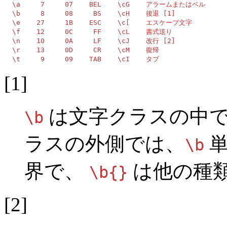
  \a     7     07    BEL    \cG    アラームまたはベル

  \b     8     08     BS    \cH    後退 [1]

  \e    27     1B    ESC    \c[    エスケープ文字

  \f    12     0C     FF    \cL    書式送り

  \n    10     0A     LF    \cJ    改行 [2]

  \r    13     0D     CR    \cM    復帰

  \t     9     09    TAB    \cI    タブ
[1]
は文字クラスの中で
\b
ラスの外側では、
単
\b
界で、
は他の種
\b{}
[2]