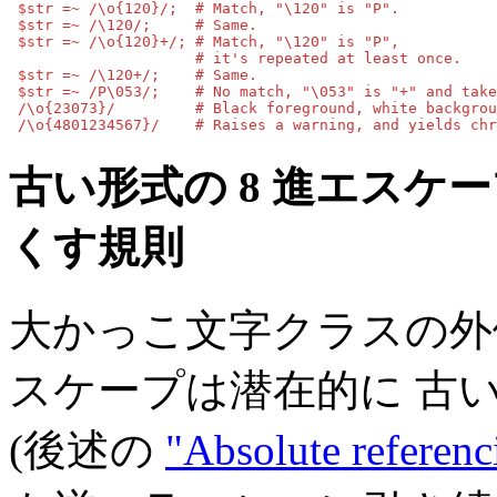
 $str =~ /\o{120}/;  # Match, "\120" is "P".

 $str =~ /\120/;     # Same.

 $str =~ /\o{120}+/; # Match, "\120" is "P",

                     # it's repeated at least once.

 $str =~ /\120+/;    # Same.

 $str =~ /P\053/;    # No match, "\053" is "+" and take
 /\o{23073}/         # Black foreground, white backgrou
 /\o{4801234567}/    # Raises a warning, and yields chr
古い形式の 8 進エスケ
くす規則
大かっこ文字クラスの
スケープは潜在的に 古
(後述の
"Absolute referenc