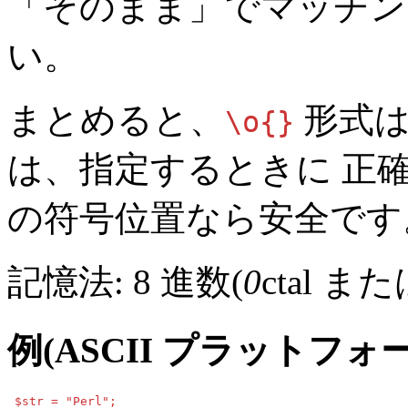
「そのまま」でマッチン
い。
まとめると、
形式は
\o{}
は、指定するときに 正確に 
の符号位置なら安全です
記憶法: 8 進数(
0
ctal ま
例(ASCII プラットフォ
 $str = "Perl";
