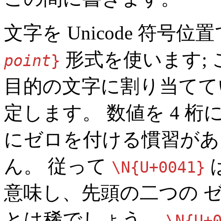
文字を Unicode 符号
形式を使います;
point
}
目的の文字に割り当ててい
定します。 数値を 4 
にゼロを付ける慣習があ
ん。 従って
\N{U+0041}
意味し、先頭の二つの 
とは稀でしょう。
\N{U+