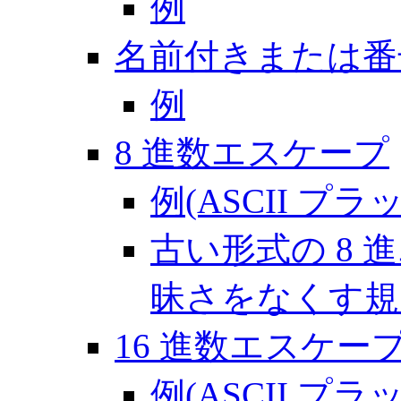
例
名前付きまたは番
例
8 進数エスケープ
例(ASCII プ
古い形式の 8
昧さをなくす規
16 進数エスケー
例(ASCII プ