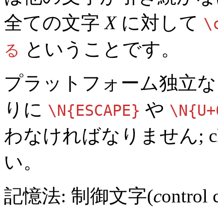
全ての文字
X
に対して
\
ということです。
る
プラットフォーム独立な
りに
や
\N{ESCAPE}
\N{U+
わなければなりません;
c
い。
記憶法: 制御文字(
c
ontrol