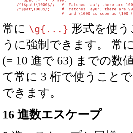
    $pat .= ")" x 999;

 /^($pat)\1000$/;   #  Matches 'aa'; there are 100
 /^$pat\1000$/;     #  Matches 'a@0'; there are 99
                    #  and \1000 is seen as \100 (
常に
形式を使う
\g{...}
うに強制できます。 常
(= 10 進で 63) まで
て常に 3 桁で使うこと
できます。
16 進数エスケープ