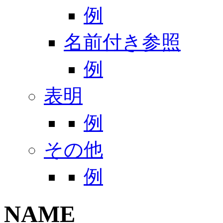
例
名前付き参照
例
表明
例
その他
例
NAME