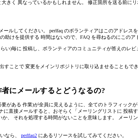
のと大きく 異なっているかもしれません。 修正箇所を送る前に
メールしてください。 perlfaq のボランティアはこのアドレスを
々の助けを提供する 時間はないので、FAQ を尋ねるのにこの
プに 6 時間(ぐらい)毎に 投稿し、ボランティアのコミュニティが答
、pull 要求を出すことで 変更をメインリポジトリに取り込ませるこ
を作者にメールするとどうなるの?
れる必要がある 作業)が全員に見えるように、全てのトラフィックが per
ナに直接メールすると、おそらく「メーリングリストに 投稿す
か、 それを処理する時間がないことを意味します。 メーリ
しいなら、
perlfaq2
にあるリソースを試してみてください。