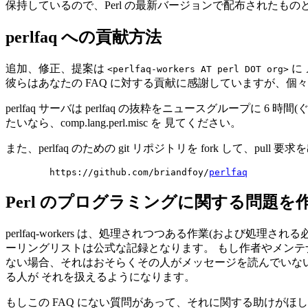
保持しているので、Perl の最新バージョンで配布されたも
perlfaq への貢献方法
追加、修正、提案は
に 
<perlfaq-workers AT perl DOT org>
彼らはあなたの FAQ に対する貢献に感謝していますが、個
perlfaq サーバは perlfaq の抜粋をニュースグルー
たいなら、comp.lang.perl.misc を 見てください。
また、perlfaq のための git リポジトリを fork して
        https://github.com/briandfoy/
perlfaq
Perl のプログラミングに関する問題
perlfaq-workers は、処理されつつある作業(および処理さ
ーリングリストは公式な記録となります。 もし作者やメンテ
ない場合、それはおそらくその人がメッセージを読んでいない
る人が それを扱えるようになります。
もしこの FAQ にない質問があって、それに関する助けがほ