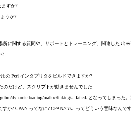
られますか?
しょうか?
れられる場所に関する質問や、サポートとトレーニング、関連した 出
か?
の Perl インタプリタをビルドできますか?
ーしたのだけど、スクリプトが動きませんでした
ic loading/malloc/linking/... failed. とな
CPAN ってなに? CPAN/src/... ってどういう意味なんで