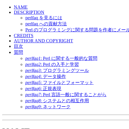
NAME
DESCRIPTION
perlfaq を見るには
perlfaq への貢献方法
Perl のプログラミングに関する問題を作者にメー
CREDITS
AUTHOR AND COPYRIGHT
目次
質問
perlfaq1
: Perl に関する一般的な質問
perlfaq2
: Perl の入手と学習
perlfaq3
: プログラミングツール
perlfaq4
: データ操作
perlfaq5
: ファイルとフォーマット
perlfaq6
: 正規表現
perlfaq7
: Perl 言語一般に関することがら
perlfaq8
: システムとの相互作用
perlfaq9
: ネットワーク