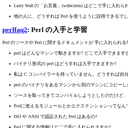
Larry Wall の「お言葉」(witticisms) はどこで手に入れ
他の人に、どうすれば Perl を使うように説得できるで
perlfaq2
: Perl の入手と学習
Perl のソースや Perl に関するドキュメントが 手に入
perl はどんなマシンで動きますか? どこで入手できます
バイナリ形式の perl はどうすれば入手できますか?
私は C コンパイラーを持っていません。どうすれば自分用
perl のバイナリをあるマシンから別のマシンにコピ
ソースを取ってきてコンパイルしようとしたのだけど、gdbm/dynam
Perlに使えるモジュールとかエクステンションってなんですか? 
ISO や ANSI で認証された Perl はあるの?
Perl に関する情報はどこで手に入れられますか?