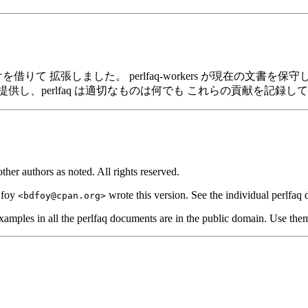
gton の助けを借りて 拡張しました。 perlfaq-workers が現在の文書を
し、perlfaq は適切なものは何でも これらの貢献を記録し
er authors as noted. All rights reserved.
d foy
wrote this version. See the individual perlfaq
<bdfoy@cpan.org>
examples in all the perlfaq documents are in the public domain. Use the